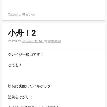
Category:
職員Blog
小舟！2
Posted on
2017年11月25日
by
wpmaster
クレイジー横山です！
どうも！
塗装に失敗したバルケッタ
塗装をはがして