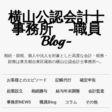
横山公認会計士
事務所 -職員
Blog-
相続・節税、個人や法人を対象とした高度な会計・税務・
財務は東京都台東区蔵前の横山公認会計士事務所へ。
お客様とのエピソード
記帳代行
確定申告
起業設立
相続贈与
給与年末調整
会計監査
事務所NEWS
職員Blog
コラム
その他