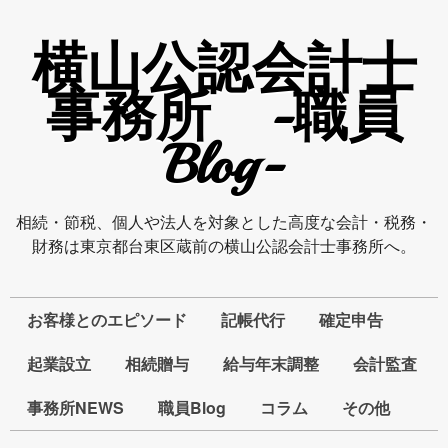
横山公認会計士
事務所 -職員
Blog-
相続・節税、個人や法人を対象とした高度な会計・税務・
財務は東京都台東区蔵前の横山公認会計士事務所へ。
お客様とのエピソード
記帳代行
確定申告
起業設立
相続贈与
給与年末調整
会計監査
事務所NEWS
職員Blog
コラム
その他