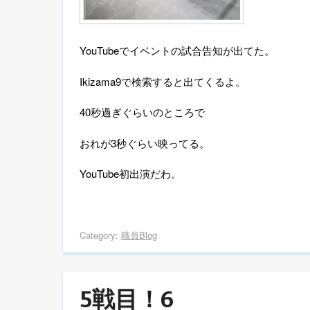
YouTube
でイベントの試合告知が出てた。
Ikizama9
で検索すると出てくるよ。
40
秒過ぎぐらいのところで
おれが
3
秒ぐらい映ってる。
YouTube
初出演だわ。
Category:
職員Blog
5戦目！6