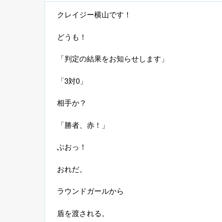
クレイジー横山です！
どうも！
「判定の結果をお知らせします」
「
3
対
0
」
相手か？
「勝者、赤！」
ぶおっ！
おれだ。
ラウンドガールから
盾を渡される。