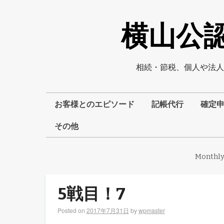
横山公認
相続・節税、個人や法人
お客様とのエピソード
記帳代行
確定
その他
Monthly
5戦目！7
Posted on
2017年7月31日
by
wpmaster