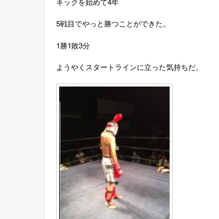
キックを始めて
4
年
5
戦目でやっと勝つことができた。
1
勝
1
敗
3
分
ようやくスタートラインに立った気持ちだ。